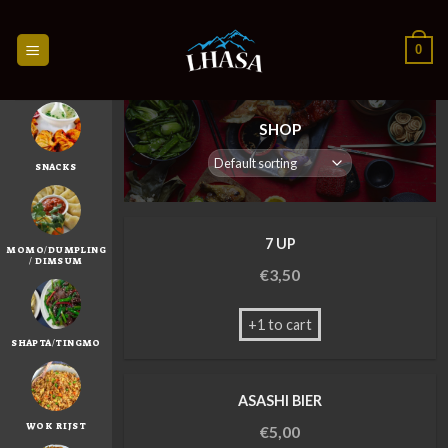
Skip
to
0
content
SHOP
SNACKS
7 UP
MOMO/DUMPLING
/ DIMSUM
€
3,50
+1 to cart
SHAPTA/TINGMO
ASASHI BIER
WOK RIJST
€
5,00