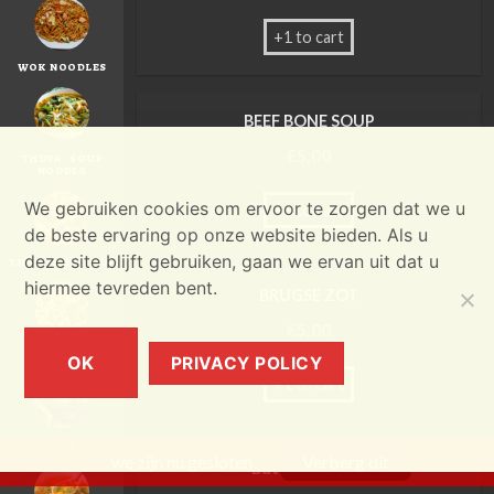
+1 to cart
WOK NOODLES
BEEF BONE SOUP
€
5,00
THUPA / SOUP
NOODLE
We gebruiken cookies om ervoor te zorgen dat we u
+1 to cart
de beste ervaring op onze website bieden. Als u
deze site blijft gebruiken, gaan we ervan uit dat u
THEN THUK SOUP
hiermee tevreden bent.
BRUGSE ZOT
€
5,00
CHEZI SOUP
OK
PRIVACY POLICY
+1 to cart
MOK THUK SOUP
we zijn nu gesloten
Verberg dit
Butter Chicken