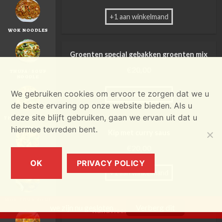
+1 aan winkelmand
WOK NOODLES
Groenten special gebakken groenten mix
€
20,00
THUPA / SOUP
NOODLE
We gebruiken cookies om ervoor te zorgen dat we u
+1 aan winkelmand
de beste ervaring op onze website bieden. Als u
deze site blijft gebruiken, gaan we ervan uit dat u
THEN THUK SOUP
hiermee tevreden bent.
Kip met curry saus
€
20,00
CHEZI SOUP
OK
PRIVACY POLICY
+1 aan winkelmand
MOK THUK SOUP
we zijn nu gesloten
Verberg dit
Rundvlees met aardappelen