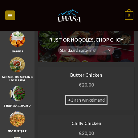
Skip
to
0
content
RIJST OR NOODLES, CHOP CHOY
HAPIES
Butter Chicken
MOMO/DUMPLING
/ DIMSUM
€
20,00
+1 aan winkelmand
SHAPTA/TINGMO
Chilly Chicken
WOK RIJST
€
20,00