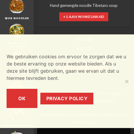
Hand gemengde noodle Tibetans soup
+1 AAN WINKELMAND
WOK NOODLES
VEGGIE
THUPA / SOUP
NOODLE
€
15,00
Hand gemengde noodle Tibetans soup
We gebruiken cookies om ervoor te zorgen dat we u
de beste ervaring op onze website bieden. Als u
+1 AAN WINKELMAND
deze site blijft gebruiken, gaan we ervan uit dat u
THEN THUK
SOUP
hiermee tevreden bent.
Alle gerechten komen uit onze eigen
OK
PRIVACY POLICY
keuken heeft u een ELLERGIE?
CHEZI SOUP
Vermeld dit aan de personeel! We have our
own recipes.
MOK THUK SOUP