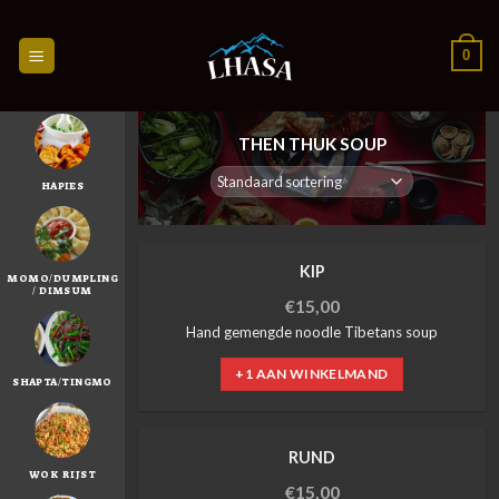
Skip
to
0
content
THEN THUK SOUP
HAPIES
KIP
MOMO/DUMPLING
/ DIMSUM
€
15,00
Hand gemengde noodle Tibetans soup
+1 AAN WINKELMAND
SHAPTA/TINGMO
RUND
WOK RIJST
€
15,00