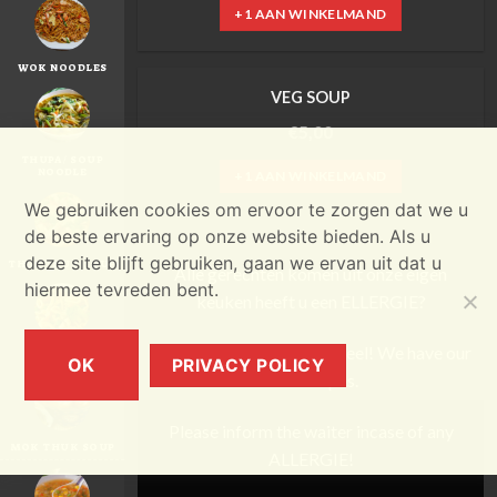
+1 AAN WINKELMAND
WOK NOODLES
VEG SOUP
€
5,00
THUPA / SOUP
NOODLE
+1 AAN WINKELMAND
We gebruiken cookies om ervoor te zorgen dat we u
de beste ervaring op onze website bieden. Als u
deze site blijft gebruiken, gaan we ervan uit dat u
THEN THUK SOUP
Alle gerechten komen uit onze eigen
hiermee tevreden bent.
keuken heeft u een ELLERGIE?
Vermeld dit aan de personeel! We have our
CHEZI SOUP
OK
PRIVACY POLICY
own recipes.
Please inform the waiter incase of any
MOK THUK SOUP
ALLERGIE!