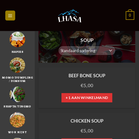
Skip
to
0
content
SOUP
HAPIES
BEEF BONE SOUP
MOMO/DUMPLING
/ DIMSUM
€
5,00
+1 AAN WINKELMAND
SHAPTA/TINGMO
CHICKEN SOUP
€
5,00
WOK RIJST