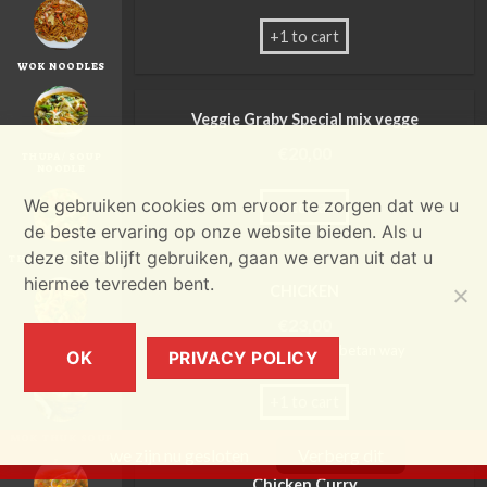
+1 to cart
WOK NOODLES
Veggie Graby Special mix vegge
€
20,00
THUPA / SOUP
NOODLE
We gebruiken cookies om ervoor te zorgen dat we u
+1 to cart
de beste ervaring op onze website bieden. Als u
deze site blijft gebruiken, gaan we ervan uit dat u
THEN THUK SOUP
hiermee tevreden bent.
CHICKEN
€
23,00
Sliced meat fried in Tibetan way
CHEZI SOUP
OK
PRIVACY POLICY
+1 to cart
MOK THUK SOUP
we zijn nu gesloten
Verberg dit
Chicken Curry