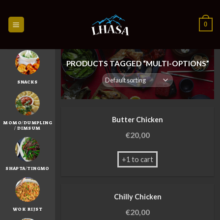
Skip
to
0
content
PRODUCTS TAGGED “MULTI-OPTIONS”
SNACKS
Butter Chicken
MOMO/DUMPLING
/ DIMSUM
€
20,00
+1 to cart
SHAPTA/TINGMO
Chilly Chicken
WOK RIJST
€
20,00