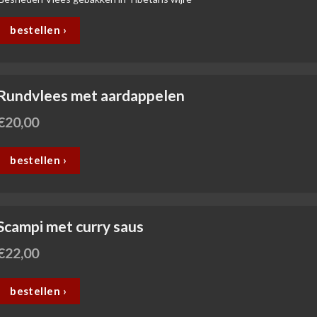
bestellen ›
Rundvlees met aardappelen
€
20,00
bestellen ›
Scampi met curry saus
€
22,00
bestellen ›