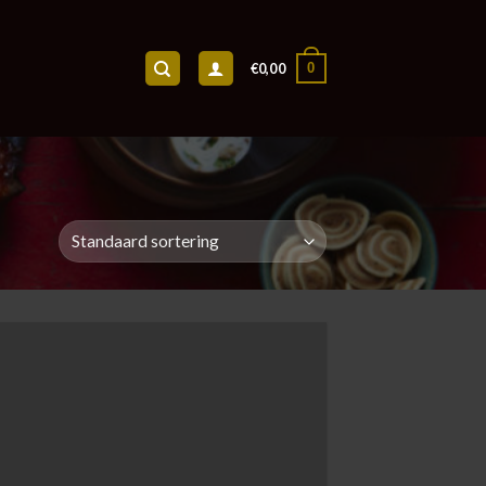
0
€
0,00