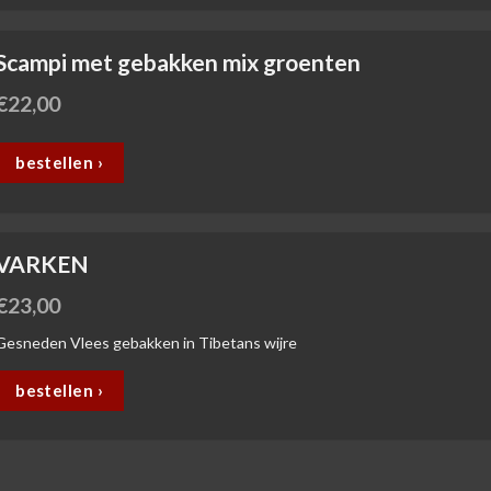
Scampi met gebakken mix groenten
€
22,00
bestellen ›
VARKEN
€
23,00
Gesneden Vlees gebakken in Tibetans wijre
bestellen ›