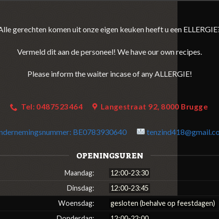
Alle gerechten komen uit onze eigen keuken heeft u een ELLERGIE
Vermeld dit aan de personeel! We have our own recipes.
Please inform the waiter incase of any ALLERGIE!
Tel: 0487523464
Langestraat 92, 8000 Brugge
ndernemingsnummer:
BE0783930640
tenzind418@gmail.c
OPENINGSUREN
Maandag:
12:00-23:30
Dinsdag:
12:00-23:45
Woensdag:
gesloten (behalve op feestdagen)
Donderdag:
12:00-22:00