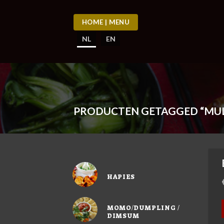
Skip
to
HOME | MENU
content
NL
EN
PRODUCTEN GETAGGED “MUL
HAPIES
MOMO/DUMPLING /
DIMSUM