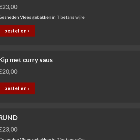
€
23,00
Gesneden Vlees gebakken in Tibetans wijre
bestellen ›
Kip met curry saus
€
20,00
bestellen ›
RUND
€
23,00
Gesneden Vlees gebakken in Tibetans wijre