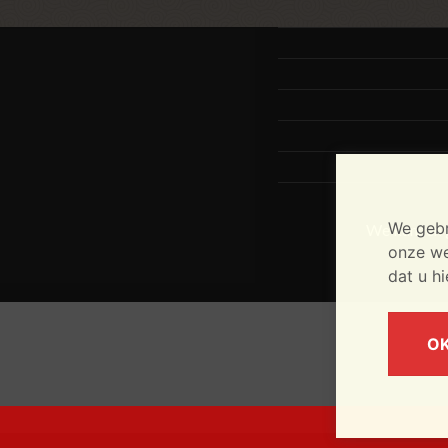
We gebr
We kunnen g
onze web
dat u h
O