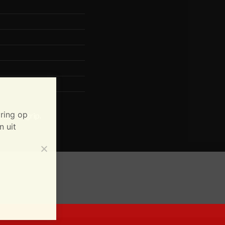
ring op
 het begrip.
n uit