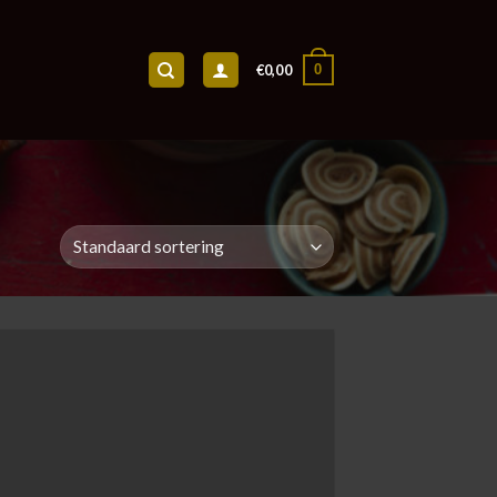
0
€
0,00