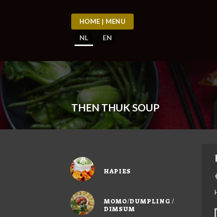
Skip
to
HOME | MENU
content
NL
EN
THEN THUK SOUP
HAPIES
MOMO/DUMPLING /
DIMSUM