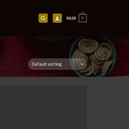
0
€
0,00