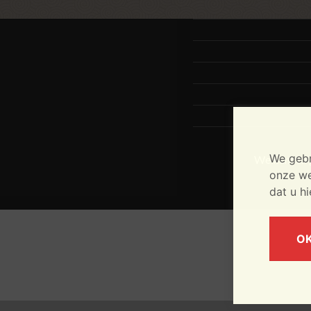
We gebr
We kunnen g
onze web
dat u h
O