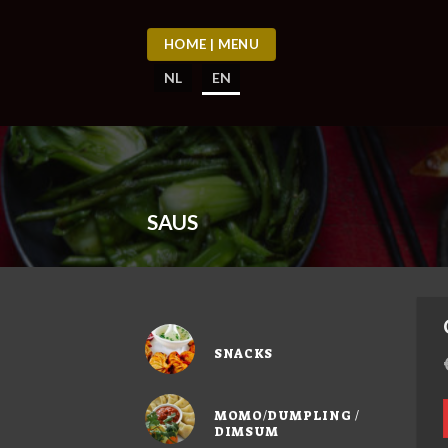
Skip
to
HOME | MENU
content
NL
EN
SAUS
SNACKS
MOMO/DUMPLING /
DIMSUM