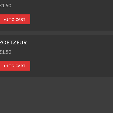
€
1,50
+1 TO CART
ZOETZEUR
€
1,50
+1 TO CART