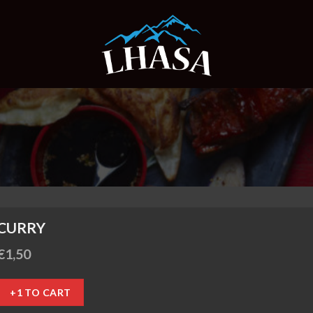
CURRY
€
1,50
+1 TO CART