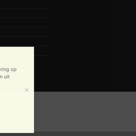
ring op
 het begrip.
n uit