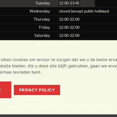
Tuesday:
12:00-23:45
Wednesday:
closed (except public holidays)
Thursday:
12:00-22:00
Friday:
12:00-22:00
Saturday:
12:00-22:00
Sunday:
12:00-22:00
uiken cookies om ervoor te zorgen dat we u de beste erva
een thuisbezorging aanbieden, alleen afhalen graag. Bedankt voor
site bieden. Als u deze site blijft gebruiken, gaan we erva
iermee tevreden bent.
Cash
K
PRIVACY POLICY
On
TERMS AND CONDITIONS
PRIVACY POLICY
Delivery
Copyright 2026 ©
Lhasa Tibet Kitchen
| Member of
Order & Eat