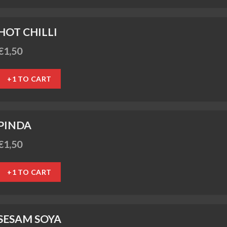
HOT CHILLI
€
1,50
+1 TO CART
PINDA
€
1,50
+1 TO CART
SESAM SOYA