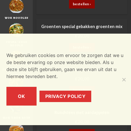
bestellen ›
WOK NOODLES
Groenten special gebakken groenten mix
€
20,00
THUPA / SOUP
NOODLE
bestellen ›
We gebruiken cookies om ervoor te zorgen dat we u
de beste ervaring op onze website bieden. Als u
deze site blijft gebruiken, gaan we ervan uit dat u
Kip met curry saus
THEN THUK SOUP
hiermee tevreden bent.
€
20,00
bestellen ›
CHEZI SOUP
OK
PRIVACY POLICY
Rundvlees met aardappelen
MOK THUK SOUP
€
20,00