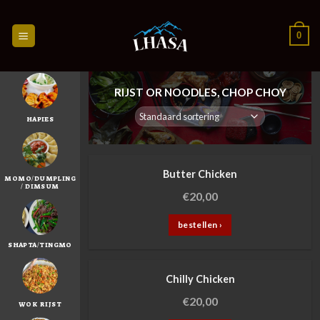
Skip
to
0
content
RIJST OR NOODLES, CHOP CHOY
HAPIES
Butter Chicken
MOMO/DUMPLING
/ DIMSUM
€
20,00
bestellen ›
SHAPTA/TINGMO
Chilly Chicken
€
20,00
WOK RIJST