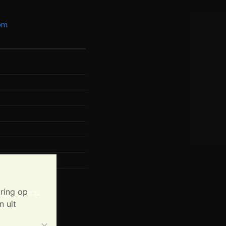
om
ring op
 het begrip.
n uit