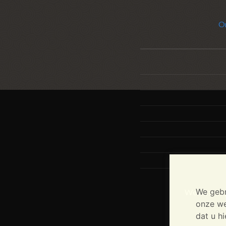
O
We gebr
We kunnen g
onze web
dat u h