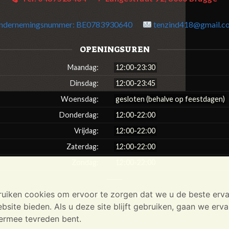
ndernemingsnummer:
BE0783930640
tenzind418@gmail.c
OPENINGSUREN
Maandag:
12:00-23:30
Dinsdag:
12:00-23:45
Woensdag:
gesloten (behalve op feestdagen)
Donderdag:
12:00-22:00
Vrijdag:
12:00-22:00
Zaterdag:
12:00-22:00
Zondag:
12:00-22:00
uiken cookies om ervoor te zorgen dat we u de beste erva
een thuisbezorging aanbieden, alleen afhalen graag. Bedankt voor
site bieden. Als u deze site blijft gebruiken, gaan we erva
iermee tevreden bent.