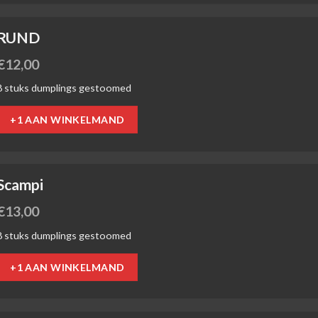
RUND
€
12,00
8 stuks dumplings gestoomed
+1 AAN WINKELMAND
Scampi
€
13,00
8 stuks dumplings gestoomed
+1 AAN WINKELMAND