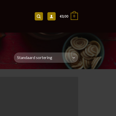
0
€
0,00