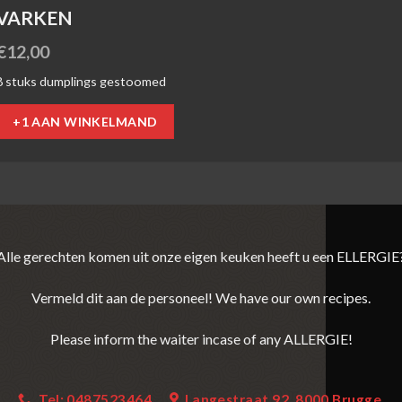
VARKEN
€
12,00
8 stuks dumplings gestoomed
+1 AAN WINKELMAND
Alle gerechten komen uit onze eigen keuken heeft u een ELLERGIE
Vermeld dit aan de personeel! We have our own recipes.
Please inform the waiter incase of any ALLERGIE!
Tel: 0487523464
Langestraat 92, 8000 Brugge