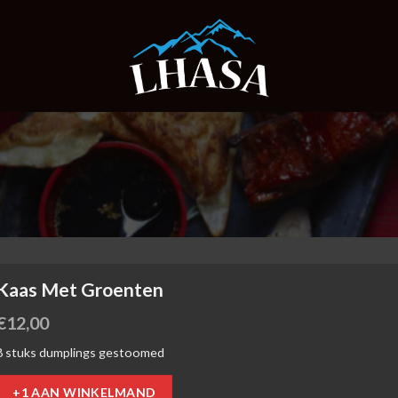
Kaas Met Groenten
€
12,00
8 stuks dumplings gestoomed
+1 AAN WINKELMAND