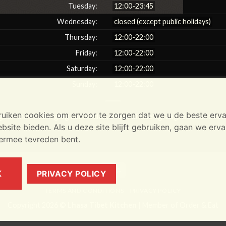
Tuesday:
12:00-23:45
Wednesday:
closed (except public holidays)
Thursday:
12:00-22:00
Friday:
12:00-22:00
Saturday:
12:00-22:00
Sunday:
12:00-22:00
uiken cookies om ervoor te zorgen dat we u de beste erva
een thuisbezorging aanbieden, alleen afhalen graag. Bedankt voor
site bieden. Als u deze site blijft gebruiken, gaan we erva
iermee tevreden bent.
Cash
K
PRIVACY POLICY
On
TERMS AND CONDITIONS
PRIVACY POLICY
Delivery
Copyright 2026 ©
Lhasa Tibet Kitchen
| Member of
Order & Eat