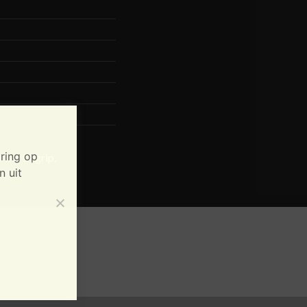
ring op
 het begrip.
n uit