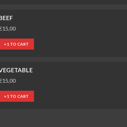
BEEF
€
15,00
+1 TO CART
VEGETABLE
€
15,00
+1 TO CART