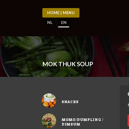
Skip
to
HOME | MENU
content
NL
EN
MOK THUK SOUP
SNACKS
MOMO/DUMPLING /
DIMSUM