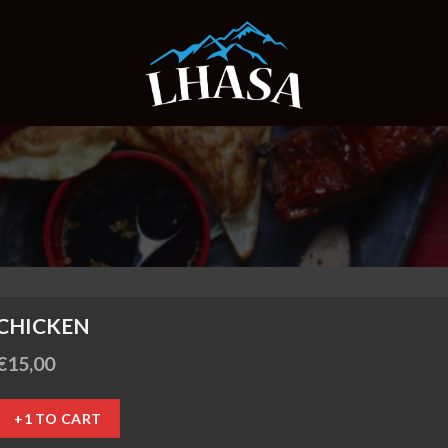
CHICKEN
€
15,00
+1 TO CART