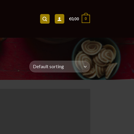
0
€
0,00