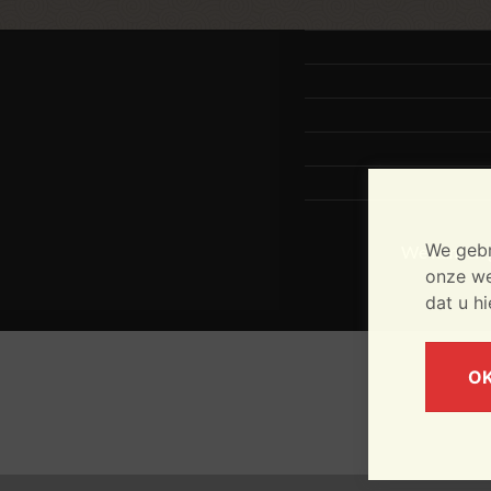
We gebr
We kunnen g
onze web
dat u h
O