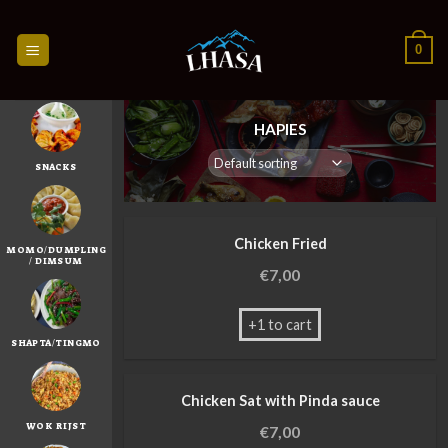
Skip
to
0
content
HAPIES
SNACKS
Chicken Fried
MOMO/DUMPLING
/ DIMSUM
€
7,00
+1 to cart
SHAPTA/TINGMO
Chicken Sat with Pinda sauce
WOK RIJST
€
7,00