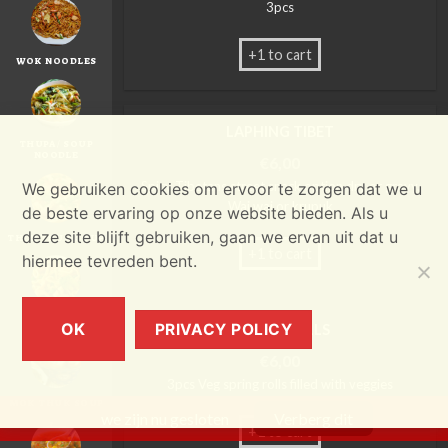
3pcs
+1 to cart
WOK NOODLES
LAPHING TIBET
THUPA / SOUP
NOODLE
€
6,00
Spicy Tibetans street snack option dry or gravy,
We gebruiken cookies om ervoor te zorgen dat we u
Wai wai or krupuk
de beste ervaring op onze website bieden. Als u
deze site blijft gebruiken, gaan we ervan uit dat u
THEN THUK SOUP
+1 to cart
hiermee tevreden bent.
CHEZI SOUP
OK
PRIVACY POLICY
SPRING ROLLS
€
6,00
3pcs Veg spring rolls filled with veggies
MOK THUK SOUP
we zijn nu gesloten
Verberg dit
+1 to cart